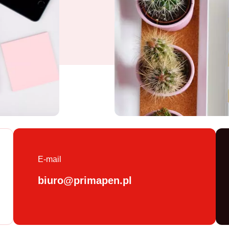
E-mail
biuro@primapen.pl